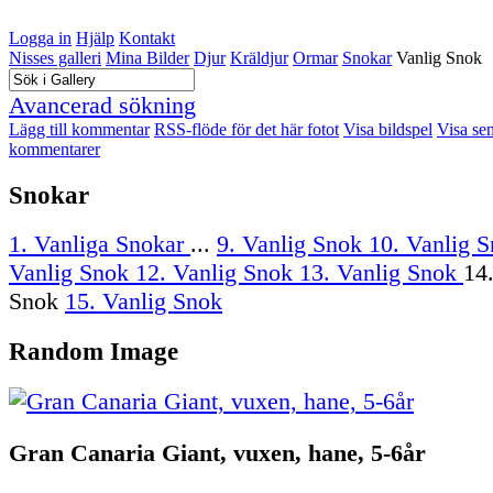
Logga in
Hjälp
Kontakt
Nisses galleri
Mina Bilder
Djur
Kräldjur
Ormar
Snokar
Vanlig Snok
Avancerad sökning
Lägg till kommentar
RSS-flöde för det här fotot
Visa bildspel
Visa se
kommentarer
Snokar
1. Vanliga Snokar
...
9. Vanlig Snok
10. Vanlig 
Vanlig Snok
12. Vanlig Snok
13. Vanlig Snok
14
Snok
15. Vanlig Snok
Random Image
Gran Canaria Giant, vuxen, hane, 5-6år