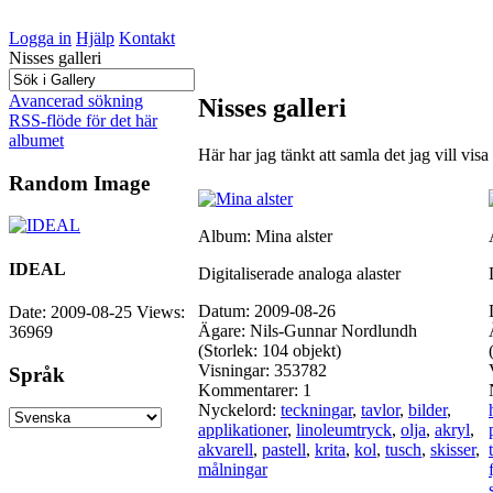
Logga in
Hjälp
Kontakt
Nisses galleri
Avancerad sökning
Nisses galleri
RSS-flöde för det här
albumet
Här har jag tänkt att samla det jag vill visa 
Random Image
Album: Mina alster
IDEAL
Digitaliserade analoga alaster
Datum: 2009-08-26
Date: 2009-08-25
Views:
Ägare: Nils-Gunnar Nordlundh
36969
(Storlek: 104 objekt)
Visningar: 353782
Språk
Kommentarer: 1
Nyckelord:
teckningar
,
tavlor
,
bilder
,
applikationer
,
linoleumtryck
,
olja
,
akryl
,
akvarell
,
pastell
,
krita
,
kol
,
tusch
,
skisser
,
målningar