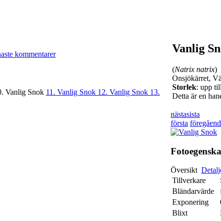
Vanlig S
naste kommentarer
(
Natrix natrix
)
Onsjökärret, V
Storlek
: upp ti
0. Vanlig Snok
11. Vanlig Snok
12. Vanlig Snok
13.
Detta är en han
nästa
sista
första
föregåend
Fotoegensk
Översikt
Detalj
Tillverkare
Bländarvärde
Exponering
Blixt