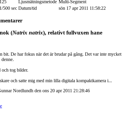
125
Ljusmätningsmetode
Multi-Segment
1/500 sec
Datum/tid
sön 17 apr 2011 11:58:22
mmentarer
nok (
Natrix natrix
), relativt fullvuxen hane
n bit. De har fokus när det är brudar på gång. Det var inte mycket
 denne.
 och tog bilder.
askare och satte mig med min lilla digitala kompaktkamera i...
Gunnar Nordlundh den ons 20 apr 2011 21:28:46
e