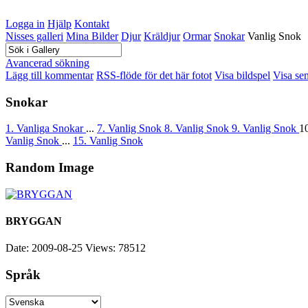
Logga in
Hjälp
Kontakt
Nisses galleri
Mina Bilder
Djur
Kräldjur
Ormar
Snokar
Vanlig Snok
Avancerad sökning
Lägg till kommentar
RSS-flöde för det här fotot
Visa bildspel
Visa se
Snokar
1. Vanliga Snokar
...
7. Vanlig Snok
8. Vanlig Snok
9. Vanlig Snok
1
Vanlig Snok
...
15. Vanlig Snok
Random Image
BRYGGAN
Date: 2009-08-25
Views: 78512
Språk