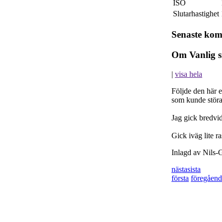
ISO
Slutarhastighet
Senaste ko
Om Vanlig s
|
visa hela
Följde den här e
som kunde störa
Jag gick bredvid
Gick iväg lite r
Inlagd av Nils-
nästa
sista
första
föregåend