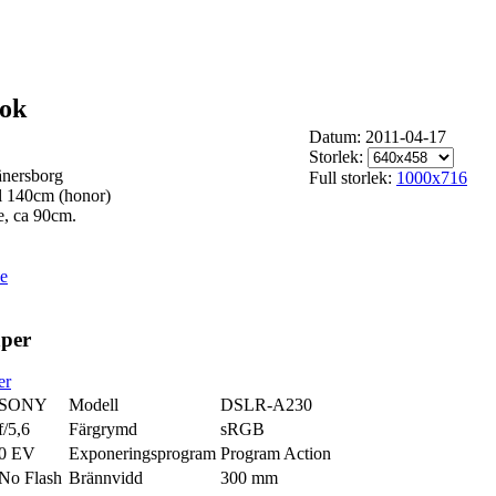
nok
Datum: 2011-04-17
Storlek:
änersborg
Full storlek:
1000x716
ll 140cm (honor)
e, ca 90cm.
e
aper
er
SONY
Modell
DSLR-A230
f/5,6
Färgrymd
sRGB
0 EV
Exponeringsprogram
Program Action
No Flash
Brännvidd
300 mm