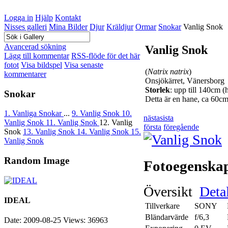
Logga in
Hjälp
Kontakt
Nisses galleri
Mina Bilder
Djur
Kräldjur
Ormar
Snokar
Vanlig Snok
Avancerad sökning
Vanlig Snok
Lägg till kommentar
RSS-flöde för det här
fotot
Visa bildspel
Visa senaste
(
Natrix natrix
)
kommentarer
Onsjökärret, Vänersborg
Storlek
: upp till 140cm (
Snokar
Detta är en hane, ca 60cm
1. Vanliga Snokar
...
9. Vanlig Snok
10.
nästa
sista
Vanlig Snok
11. Vanlig Snok
12. Vanlig
första
föregående
Snok
13. Vanlig Snok
14. Vanlig Snok
15.
Vanlig Snok
Random Image
Fotoegenska
Översikt
Detal
IDEAL
Tillverkare
SONY
Bländarvärde
f/6,3
Date: 2009-08-25
Views: 36963