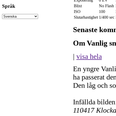
Exponering
0 EV
Språk
Blixt
No Flash
ISO
100
Slutarhastighet
1/400 sec
Senaste kom
Om Vanlig sn
|
visa hela
En yngre Vanli
ha passerat den
Den låg och so
Infällda bilden
110417 Klocka