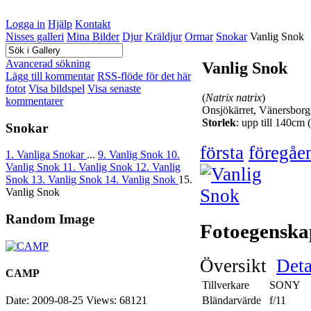
Logga in
Hjälp
Kontakt
Nisses galleri
Mina Bilder
Djur
Kräldjur
Ormar
Snokar
Vanlig Snok
Avancerad sökning
Vanlig Snok
Lägg till kommentar
RSS-flöde för det här
fotot
Visa bildspel
Visa senaste
(
Natrix natrix
)
kommentarer
Onsjökärret, Vänersborg
Storlek
: upp till 140cm 
Snokar
första
föregåe
1. Vanliga Snokar
...
9. Vanlig Snok
10.
Vanlig Snok
11. Vanlig Snok
12. Vanlig
Snok
13. Vanlig Snok
14. Vanlig Snok
15.
Vanlig Snok
Random Image
Fotoegenska
Översikt
Deta
CAMP
Tillverkare
SONY
Date: 2009-08-25
Views: 68121
Bländarvärde
f/11