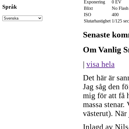
Exponering
0 EV
Språk
Blixt
No Flash
ISO
400
Slutarhastighet
1/125 sec
Senaste kom
Om Vanlig S
|
visa hela
Det här är san
Jag såg den fö
mig för att få
massa stenar.
västerut). När 
Inlagd av Nil