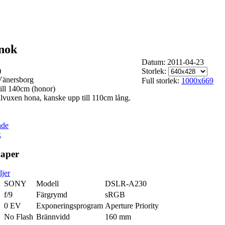
Snok
Datum: 2011-04-23
)
Storlek:
Vänersborg
Full storlek:
1000x669
till 140cm (honor)
llvuxen hona, kanske upp till 110cm lång.
nde
kaper
ljer
SONY
Modell
DSLR-A230
f/9
Färgrymd
sRGB
0 EV
Exponeringsprogram
Aperture Priority
No Flash
Brännvidd
160 mm