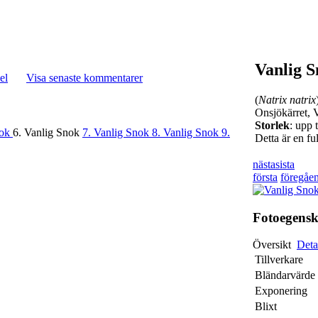
Vanlig 
el
Visa senaste kommentarer
(
Natrix natrix
Onsjökärret, 
Storlek
: upp 
nok
6. Vanlig Snok
7. Vanlig Snok
8. Vanlig Snok
9.
Detta är en fu
nästa
sista
första
föregåe
Fotoegens
Översikt
Deta
Tillverkare
Bländarvärde
Exponering
Blixt