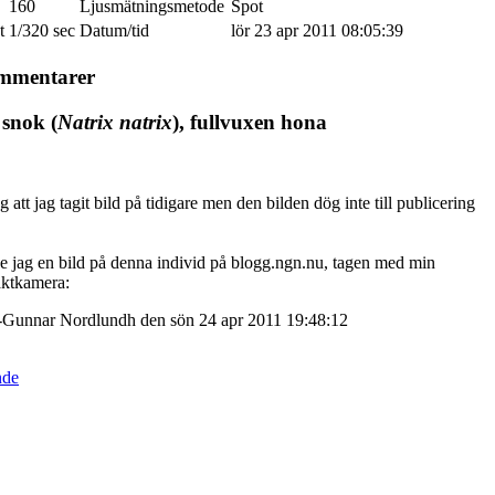
160
Ljusmätningsmetode
Spot
t
1/320 sec
Datum/tid
lör 23 apr 2011 08:05:39
ommentarer
snok (
Natrix natrix
), fullvuxen hona
g att jag tagit bild på tidigare men den bilden dög inte till publicering
 jag en bild på denna individ på blogg.ngn.nu, tagen med min
aktkamera:
s-Gunnar Nordlundh den sön 24 apr 2011 19:48:12
nde