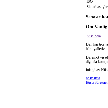
ISO
Slutarhastighe
Senaste k
Om Vanlig 
|
visa hela
Den här tror ja
här i galleriet.
Däremot visade
digitala komp
Inlagd av Nil
nästa
sista
första
föregåe