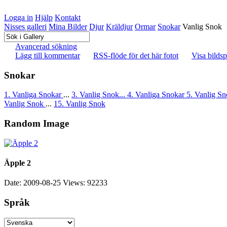
Logga in
Hjälp
Kontakt
Nisses galleri
Mina Bilder
Djur
Kräldjur
Ormar
Snokar
Vanlig Snok
Avancerad sökning
Lägg till kommentar
RSS-flöde för det här fotot
Visa bildsp
Snokar
1. Vanliga Snokar
...
3. Vanlig Snok...
4. Vanliga Snokar
5. Vanlig S
Vanlig Snok
...
15. Vanlig Snok
Random Image
Äpple 2
Date: 2009-08-25
Views: 92233
Språk