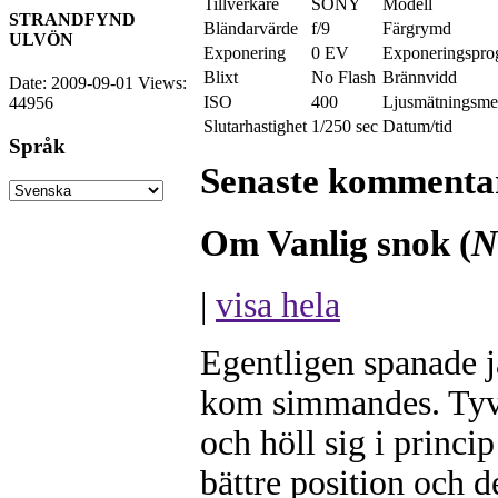
Tillverkare
SONY
Modell
STRANDFYND
Bländarvärde
f/9
Färgrymd
ULVÖN
Exponering
0 EV
Exponeringspro
Blixt
No Flash
Brännvidd
Date: 2009-09-01
Views:
ISO
400
Ljusmätningsme
44956
Slutarhastighet
1/250 sec
Datum/tid
Språk
Senaste kommenta
Om Vanlig snok (
N
|
visa hela
Egentligen spanade j
kom simmandes. Tyv
och höll sig i princi
bättre position och d