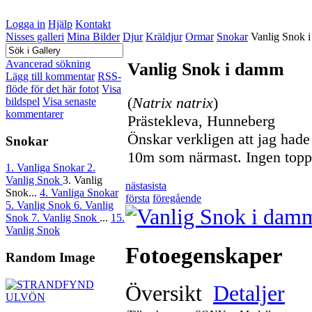
Logga in
Hjälp
Kontakt
Nisses galleri
Mina Bilder
Djur
Kräldjur
Ormar
Snokar
Vanlig Snok 
Avancerad sökning
Vanlig Snok i damm
Lägg till kommentar
RSS-
flöde för det här fotot
Visa
(
Natrix natrix
)
bildspel
Visa senaste
kommentarer
Prästekleva, Hunneberg
Önskar verkligen att jag hade
Snokar
10m som närmast. Ingen toppk
1. Vanliga Snokar
2.
Vanlig Snok
3. Vanlig
nästa
sista
Snok...
4. Vanliga Snokar
första
föregående
5. Vanlig Snok
6. Vanlig
Snok
7. Vanlig Snok
...
15.
Vanlig Snok
Fotoegenskaper
Random Image
Översikt
Detaljer