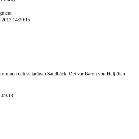
egment
pr 2013 14:29:15
oruinen och statarägan Sandbäck. Det var Baron von Haij (han
1:09:13