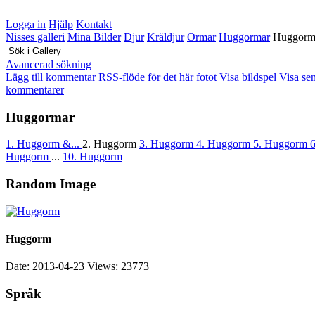
Logga in
Hjälp
Kontakt
Nisses galleri
Mina Bilder
Djur
Kräldjur
Ormar
Huggormar
Huggor
Avancerad sökning
Lägg till kommentar
RSS-flöde för det här fotot
Visa bildspel
Visa se
kommentarer
Huggormar
1. Huggorm &...
2. Huggorm
3. Huggorm
4. Huggorm
5. Huggorm
Huggorm
...
10. Huggorm
Random Image
Huggorm
Date: 2013-04-23
Views: 23773
Språk