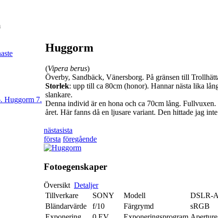
m
Huggorm
naste
(
Vipera berus
)
Överby, Sandbäck, Vänersborg. På gränsen till Trollhätt
Storlek
: upp till ca 80cm (honor). Hannar nästa lika lå
slankare.
6. Huggorm
7.
Denna individ är en hona och ca 70cm lång. Fullvuxen. 
året. Här fanns då en ljusare variant. Den hittade jag inte
nästa
sista
första
föregående
Fotoegenskaper
Översikt
Detaljer
Tillverkare
SONY
Modell
DSLR-A
Bländarvärde
f/10
Färgrymd
sRGB
Exponering
0 EV
Exponeringsprogram
Aperture 