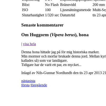
Blixt
No Flash
Brännvidd
200 mm
ISO
100
Ljusmätningsmetode
Multi-S
Slutarhastighet
1/320 sec
Datum/tid
tis 23 a
Senaste kommentarer
Om Huggorm (
Vipera berus
), hona
|
visa hela
Denna hona hittade jag på för mig historiska marker.
Min mormor och morfar brukade denna jord. Mellan kyrk
kallades så) som var landägare.
Tidigare har de varit ett par, en mycket...
Inlagd av Nils-Gunnar Nordlundh den tis 23 apr 2013 2
nästa
sista
första
föregående