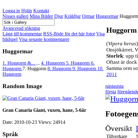
Logga in
Hjälp
Kontakt
Nisses galleri
Mina Bilder
Djur
Kräldjur
Ormar
Huggormar
Huggor
Avancerad sökning
Huggorm
Lägg till kommentar
RSS-flöde för det här fotot
Visa
bildspel
Visa senaste kommentarer
(
Vipera berus
)
Onsjökärret, 
Huggormar
Storlek
: upp t
Oftast är dock
1. Huggorm &...
...
4. Huggorm
5. Huggorm
6.
Samma orm som
Huggorm
7. Huggorm
8. Huggorm
9. Huggorm
10.
2011
Huggorm
Random Image
nästa
sista
första
föregåend
Gran Canaria Giant, vuxen, hane, 5-6år
Fotoegen
Date: 2010-10-23
Views: 24914
Översikt
Språk
Tillverkare