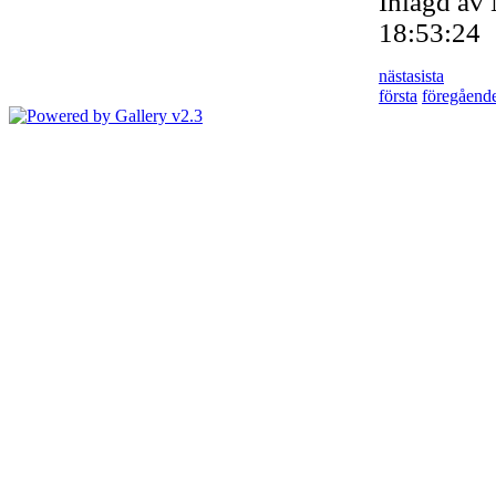
Inlagd av
18:53:24
nästa
sista
första
föregåend