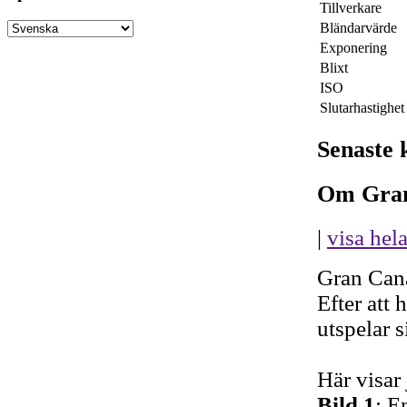
Tillverkare
Bländarvärde
Exponering
Blixt
ISO
Slutarhastighet
Senaste
Om Gran 
|
visa hel
Gran Cana
Efter att 
utspelar 
Här visar 
Bild 1
: E