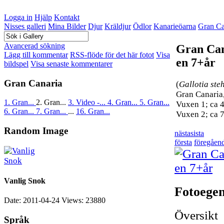
Logga in
Hjälp
Kontakt
Nisses galleri
Mina Bilder
Djur
Kräldjur
Ödlor
Kanarieöarna
Gran Ca
Avancerad sökning
Gran Can
Lägg till kommentar
RSS-flöde för det här fotot
Visa
en 7+år
bildspel
Visa senaste kommentarer
Gran Canaria
(
Gallotia steh
Gran Canaria
1. Gran...
2. Gran...
3. Video -...
4. Gran...
5. Gran...
Vuxen 1; ca 4
6. Gran...
7. Gran...
...
16. Gran...
Vuxen 2; ca 
Random Image
nästa
sista
första
föregåen
Vanlig Snok
Fotoege
Date: 2011-04-24
Views: 23880
Översikt
Språk