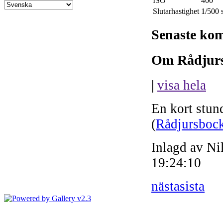
ISO
400
Slutarhastighet
1/500 
Senaste ko
Om Rådjurs
|
visa hela
En kort stund
(
Rådjursboc
Inlagd av Ni
19:24:10
nästa
sista