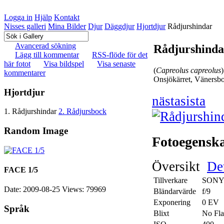
Logga in
Hjälp
Kontakt
Nisses galleri
Mina Bilder
Djur
Däggdjur
Hjortdjur
Rådjurshindar
Avancerad sökning
Rådjurshinda
Lägg till kommentar
RSS-flöde för det
här fotot
Visa bildspel
Visa senaste
(
Capreolus capreolus
)
kommentarer
Onsjökärret, Vänersb
Hjortdjur
nästa
sista
1. Rådjurshindar
2. Rådjursbock
Random Image
Fotoegensk
Översikt
Det
FACE 1/5
Tillverkare
SON
Date: 2009-08-25
Views: 79969
Bländarvärde
f/9
Exponering
0 EV
Språk
Blixt
No Fla