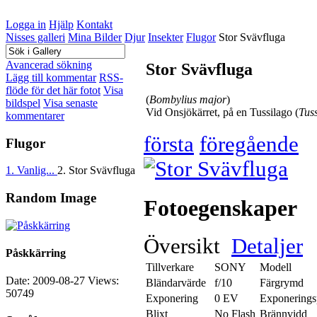
Logga in
Hjälp
Kontakt
Nisses galleri
Mina Bilder
Djur
Insekter
Flugor
Stor Svävfluga
Avancerad sökning
Stor Svävfluga
Lägg till kommentar
RSS-
flöde för det här fotot
Visa
(
Bombylius major
)
bildspel
Visa senaste
Vid Onsjökärret, på en Tussilago (
Tuss
kommentarer
första
föregående
Flugor
1. Vanlig...
2. Stor Svävfluga
Random Image
Fotoegenskaper
Översikt
Detaljer
Påskkärring
Tillverkare
SONY
Modell
Date: 2009-08-27
Views:
Bländarvärde
f/10
Färgrymd
50749
Exponering
0 EV
Exponering
Blixt
No Flash
Brännvidd