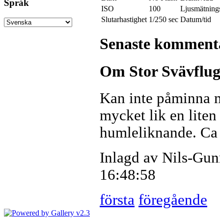
Språk
ISO
100
Ljusmätning
Slutarhastighet
1/250 sec
Datum/tid
Senaste komment
Om Stor Svävflug
Kan inte påminna mi
mycket lik en lite
humleliknande. Ca
Inlagd av Nils-Gun
16:48:58
första
föregående