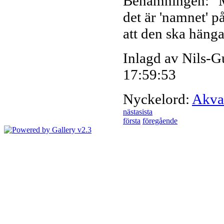
Benämningen: "M
det är 'namnet' på
att den ska hänga 
Inlagd av Nils-
17:59:53
Nyckelord:
Akva
nästa
sista
första
föregående