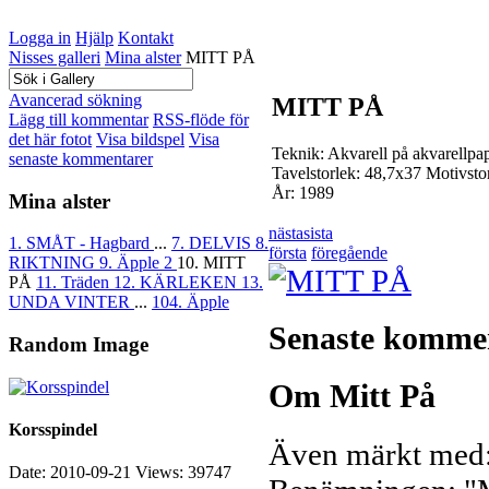
Logga in
Hjälp
Kontakt
Nisses galleri
Mina alster
MITT PÅ
Avancerad sökning
MITT PÅ
Lägg till kommentar
RSS-flöde för
det här fotot
Visa bildspel
Visa
Teknik: Akvarell på akvarellpa
senaste kommentarer
Tavelstorlek: 48,7x37 Motivsto
År: 1989
Mina alster
nästa
sista
1. SMÅT - Hagbard
...
7. DELVIS
8.
första
föregående
RIKTNING
9. Äpple 2
10. MITT
PÅ
11. Träden
12. KÄRLEKEN
13.
UNDA VINTER
...
104. Äpple
Senaste komme
Random Image
Om Mitt På
Korsspindel
Även märkt med
Date: 2010-09-21
Views: 39747