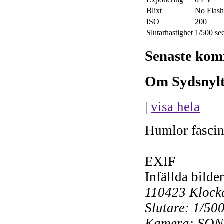
Blixt
No Flash
ISO
200
Slutarhastighet
1/500 se
Senaste kom
Om Sydsnyl
|
visa hela
Humlor fascine
EXIF
Infällda bilde
110423 Klock
Slutare: 1/50
Kamera: SONY