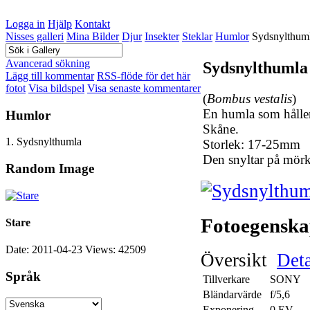
Logga in
Hjälp
Kontakt
Nisses galleri
Mina Bilder
Djur
Insekter
Steklar
Humlor
Sydsnylthum
Avancerad sökning
Sydsnylthumla
Lägg till kommentar
RSS-flöde för det här
fotot
Visa bildspel
Visa senaste kommentarer
(
Bombus vestalis
)
En humla som håller 
Humlor
Skåne.
1. Sydsnylthumla
Storlek: 17-25mm
Den snyltar på mörk
Random Image
Fotoegenska
Stare
Date: 2011-04-23
Views: 42509
Översikt
Deta
Språk
Tillverkare
SONY
Bländarvärde
f/5,6
Exponering
0 EV