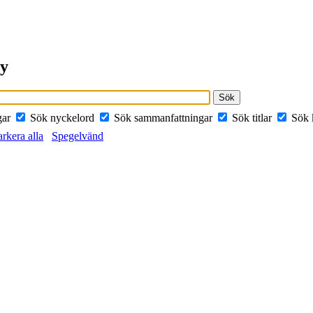
ry
gar
Sök nyckelord
Sök sammanfattningar
Sök titlar
Sök 
rkera alla
Spegelvänd