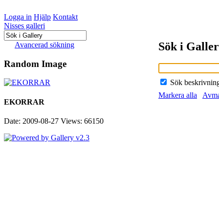
Logga in
Hjälp
Kontakt
Nisses galleri
Sök i Galle
Avancerad sökning
Random Image
Sök beskrivnin
Markera alla
Avma
EKORRAR
Date: 2009-08-27
Views: 66150