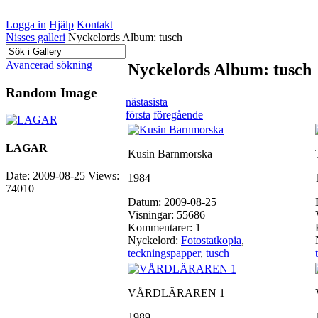
Logga in
Hjälp
Kontakt
Nisses galleri
Nyckelords Album: tusch
Avancerad sökning
Nyckelords Album: tusch
Random Image
nästa
sista
första
föregående
LAGAR
Kusin Barnmorska
Date: 2009-08-25
Views:
1984
74010
Datum: 2009-08-25
Visningar: 55686
Kommentarer: 1
Nyckelord:
Fotostatkopia
,
teckningspapper
,
tusch
VÅRDLÄRAREN 1
1989