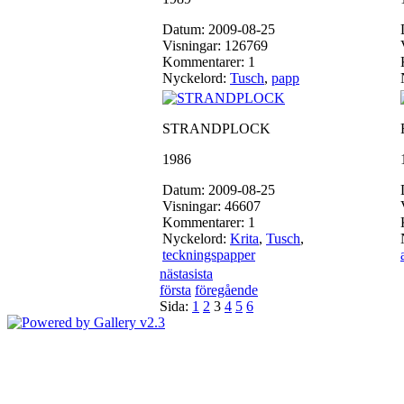
Datum: 2009-08-25
Visningar: 126769
Kommentarer: 1
Nyckelord:
Tusch
,
papp
STRANDPLOCK
1986
Datum: 2009-08-25
Visningar: 46607
Kommentarer: 1
Nyckelord:
Krita
,
Tusch
,
teckningspapper
nästa
sista
första
föregående
Sida:
1
2
3
4
5
6