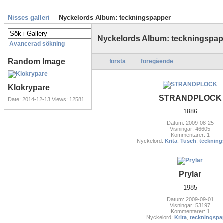
Nisses galleri
Nyckelords Album: teckningspapper
Nyckelords Album: teckningspa
Avancerad sökning
Random Image
första
föregående
Klokrypare
STRANDPLOCK
Date: 2014-12-13
Views: 12581
1986
Datum: 2009-08-25
Visningar: 46605
Kommentarer: 1
Nyckelord:
Krita
,
Tusch
,
teckning
Prylar
1985
Datum: 2009-09-01
Visningar: 53197
Kommentarer: 1
Nyckelord:
Krita
,
teckningspa