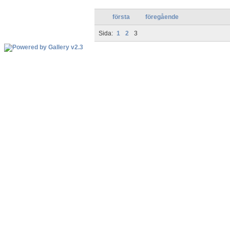
första
föregående
Sida:
1
2
3