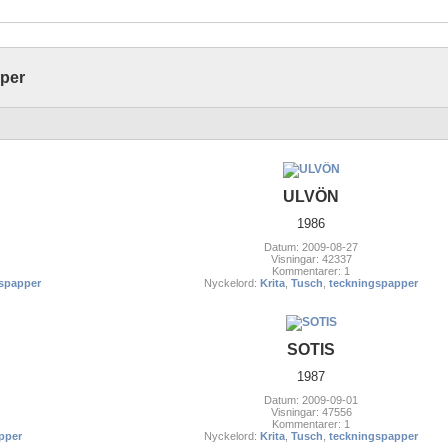
pper
ULVÖN
1986
Datum: 2009-08-27
Visningar: 42337
Kommentarer: 1
spapper
Nyckelord:
Krita
,
Tusch
,
teckningspapper
SOTIS
1987
Datum: 2009-09-01
Visningar: 47556
Kommentarer: 1
pper
Nyckelord:
Krita
,
Tusch
,
teckningspapper