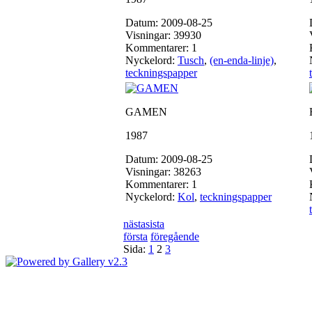
Datum: 2009-08-25
Visningar: 39930
Kommentarer: 1
Nyckelord:
Tusch
,
(en-enda-linje)
,
teckningspapper
GAMEN
1987
Datum: 2009-08-25
Visningar: 38263
Kommentarer: 1
Nyckelord:
Kol
,
teckningspapper
nästa
sista
första
föregående
Sida:
1
2
3