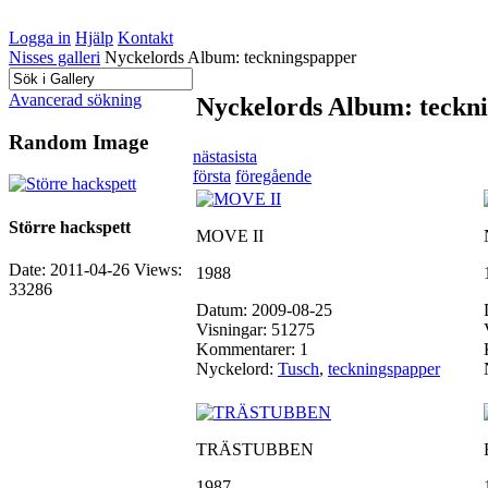
Logga in
Hjälp
Kontakt
Nisses galleri
Nyckelords Album: teckningspapper
Avancerad sökning
Nyckelords Album: teckn
Random Image
nästa
sista
första
föregående
Större hackspett
MOVE II
Date: 2011-04-26
Views:
1988
33286
Datum: 2009-08-25
Visningar: 51275
Kommentarer: 1
Nyckelord:
Tusch
,
teckningspapper
TRÄSTUBBEN
1987