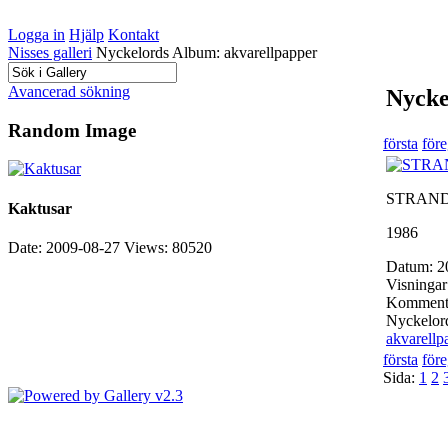
Logga in
Hjälp
Kontakt
Nisses galleri
Nyckelords Album: akvarellpapper
Avancerad sökning
Nycke
Random Image
första
för
STRAN
Kaktusar
1986
Date: 2009-08-27
Views: 80520
Datum: 2
Visningar
Kommenta
Nyckelor
akvarellp
första
för
Sida:
1
2