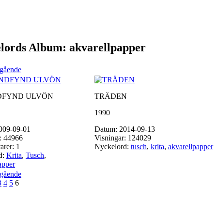
lords Album: akvarellpapper
egående
DFYND ULVÖN
TRÄDEN
1990
009-09-01
Datum: 2014-09-13
: 44966
Visningar: 124029
rer: 1
Nyckelord:
tusch
,
krita
,
akvarellpapper
d:
Krita
,
Tusch
,
apper
egående
3
4
5
6