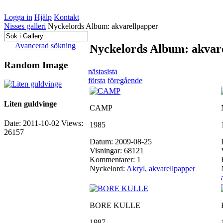
Logga in
Hjälp
Kontakt
Nisses galleri
Nyckelords Album: akvarellpapper
Avancerad sökning
Nyckelords Album: akvar
Random Image
nästa
sista
första
föregående
Liten guldvinge
CAMP
Date: 2011-10-02
Views:
1985
26157
Datum: 2009-08-25
Visningar: 68121
Kommentarer: 1
Nyckelord:
Akryl
,
akvarellpapper
BORE KULLE
1987