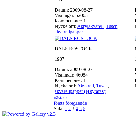
Datum: 2009-08-27
Visningar: 52063
Kommentarer: 1
Nyckelord:
Akrylakvarell
,
Tusch
,
akvarellpapper
DALS ROSTOCK
1987
Datum: 2009-08-27
Visningar: 46084
Kommentarer: 1
Nyckelord:
Akvarell
,
Tusch
,
akvarellpapper (ej syrafast)
nästa
sista
första
föregående
Sida:
1
2
3
4
5
6