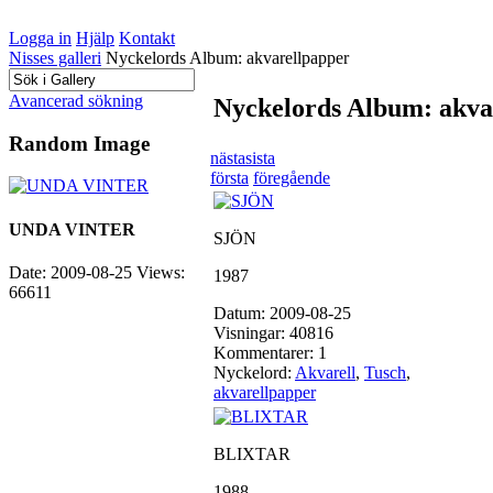
Logga in
Hjälp
Kontakt
Nisses galleri
Nyckelords Album: akvarellpapper
Avancerad sökning
Nyckelords Album: akva
Random Image
nästa
sista
första
föregående
UNDA VINTER
SJÖN
Date: 2009-08-25
Views:
1987
66611
Datum: 2009-08-25
Visningar: 40816
Kommentarer: 1
Nyckelord:
Akvarell
,
Tusch
,
akvarellpapper
BLIXTAR
1988