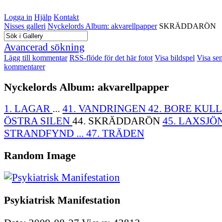
Logga in
Hjälp
Kontakt
Nisses galleri
Nyckelords Album: akvarellpapper
SKRÄDDARÖN
Avancerad sökning
Lägg till kommentar
RSS-flöde för det här fotot
Visa bildspel
Visa se
kommentarer
Nyckelords Album: akvarellpapper
1. LAGAR
...
41. VANDRINGEN
42. BORE KULL
ÖSTRA SILEN
44. SKRÄDDARÖN
45. LAXSJÖN
STRANDFYND ...
47. TRÄDEN
Random Image
Psykiatrisk Manifestation