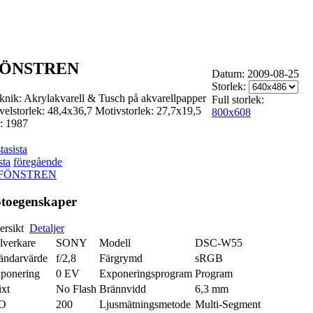
ÖNSTREN
Datum: 2009-08-25
Storlek:
knik: Akrylakvarell & Tusch på akvarellpapper
Full storlek:
velstorlek: 48,4x36,7 Motivstorlek: 27,7x19,5
800x608
: 1987
ta
sista
sta
föregående
toegenskaper
ersikt
Detaljer
llverkare
SONY
Modell
DSC-W55
ändarvärde
f/2,8
Färgrymd
sRGB
ponering
0 EV
Exponeringsprogram
Program
ixt
No Flash
Brännvidd
6,3 mm
SO
200
Ljusmätningsmetode
Multi-Segment