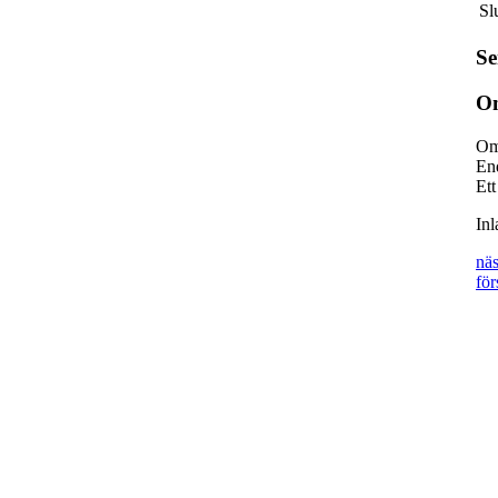
Sl
Se
Om
Om
End
Ett
In
näs
för