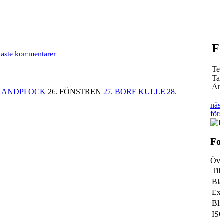
F
naste kommentarer
Te
Ta
År
TRANDPLOCK
26. FÖNSTREN
27. BORE KULLE
28.
näs
för
Fo
Öv
Ti
Bl
Ex
Bl
I