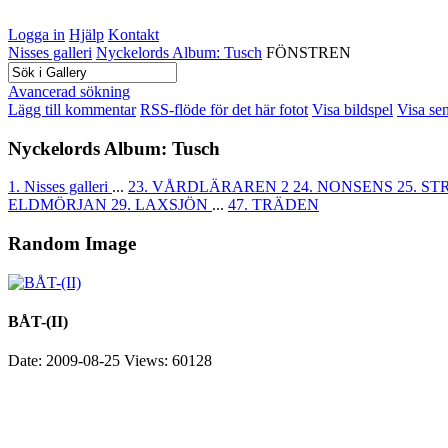
Logga in
Hjälp
Kontakt
Nisses galleri
Nyckelords Album: Tusch
FÖNSTREN
Avancerad sökning
Lägg till kommentar
RSS-flöde för det här fotot
Visa bildspel
Visa se
Nyckelords Album: Tusch
1. Nisses galleri
...
23. VÅRDLÄRAREN 2
24. NONSENS
25. S
ELDMÖRJAN
29. LAXSJÖN
...
47. TRÄDEN
Random Image
BÅT-(II)
Date: 2009-08-25
Views: 60128