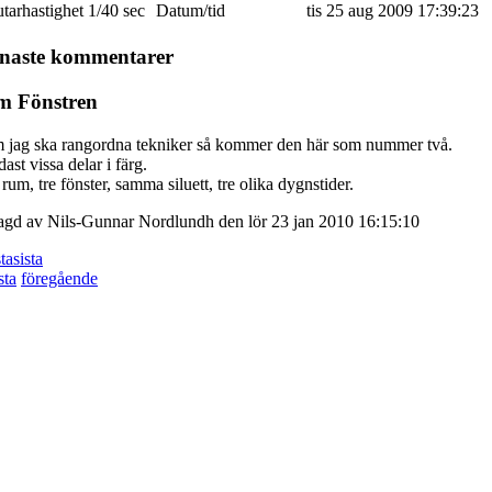
utarhastighet
1/40 sec
Datum/tid
tis 25 aug 2009 17:39:23
naste kommentarer
 Fönstren
 jag ska rangordna tekniker så kommer den här som nummer två.
ast vissa delar i färg.
 rum, tre fönster, samma siluett, tre olika dygnstider.
lagd av Nils-Gunnar Nordlundh den lör 23 jan 2010 16:15:10
ta
sista
sta
föregående