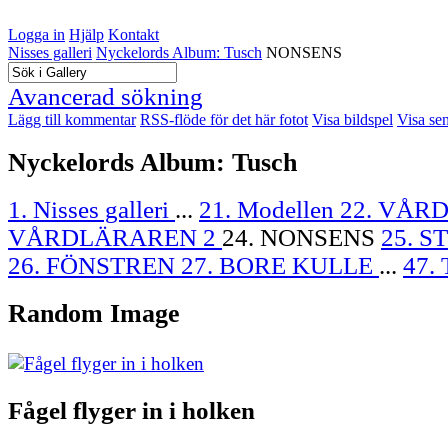
Logga in
Hjälp
Kontakt
Nisses galleri
Nyckelords Album: Tusch
NONSENS
Avancerad sökning
Lägg till kommentar
RSS-flöde för det här fotot
Visa bildspel
Visa se
Nyckelords Album: Tusch
1. Nisses galleri
...
21. Modellen
22. VÅR
VÅRDLÄRAREN 2
24. NONSENS
25. 
26. FÖNSTREN
27. BORE KULLE
...
47.
Random Image
Fågel flyger in i holken