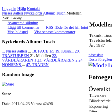
Logga in
Hjälp
Kontakt
Nisses galleri
Nyckelords Album: Tusch
Modellen
Avancerad sökning
Modelle
Lägg till kommentar
RSS-flöde för det här fotot
Visa bildspel
Visa senaste kommentarer
Teknik: Tusc
Tavelstorlek
Nyckelords Album: Tusch
År: 1987
1. Nisses galleri
...
18. FACE 1/5
19. Kusin...
20.
nästa
sista
TRÄSTUBBEN
21. Modellen
22.
första
föregåe
VÅRDLÄRAREN 1
23. VÅRDLÄRAREN 2
24.
NONSENS
...
47. TRÄDEN
Random Image
Fotoege
Översik
Stare
Tillverkare
Bländarvärde
Date: 2011-04-23
Views: 42496
Exponering
Blixt