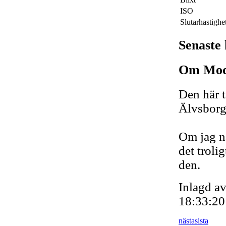
ISO
Slutarhastighe
Senaste
Om Mod
Den här t
Älvsborg
Om jag n
det troli
den.
Inlagd a
18:33:20
nästa
sista