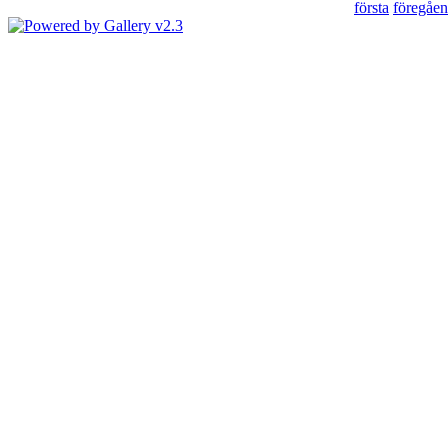
första
föregåe