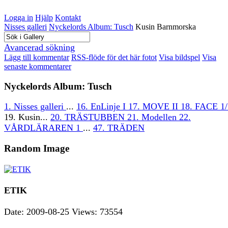
Logga in
Hjälp
Kontakt
Nisses galleri
Nyckelords Album: Tusch
Kusin Barnmorska
Avancerad sökning
Lägg till kommentar
RSS-flöde för det här fotot
Visa bildspel
Visa
senaste kommentarer
Nyckelords Album: Tusch
1. Nisses galleri
...
16. EnLinje I
17. MOVE II
18. FACE 1/
19. Kusin...
20. TRÄSTUBBEN
21. Modellen
22.
VÅRDLÄRAREN 1
...
47. TRÄDEN
Random Image
ETIK
Date: 2009-08-25
Views: 73554