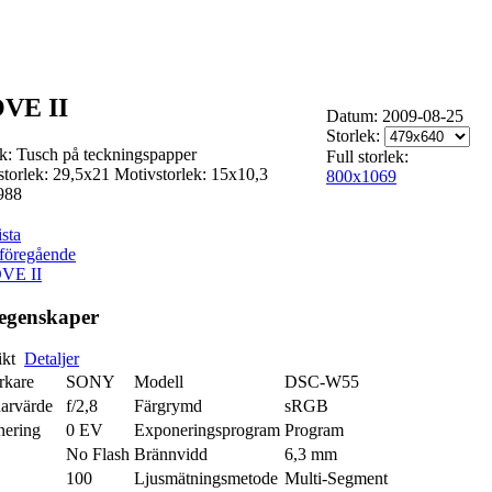
VE II
Datum: 2009-08-25
Storlek:
k: Tusch på teckningspapper
Full storlek:
storlek: 29,5x21 Motivstorlek: 15x10,3
800x1069
988
ista
föregående
egenskaper
ikt
Detaljer
erkare
SONY
Modell
DSC-W55
arvärde
f/2,8
Färgrymd
sRGB
ering
0 EV
Exponeringsprogram
Program
No Flash
Brännvidd
6,3 mm
100
Ljusmätningsmetode
Multi-Segment