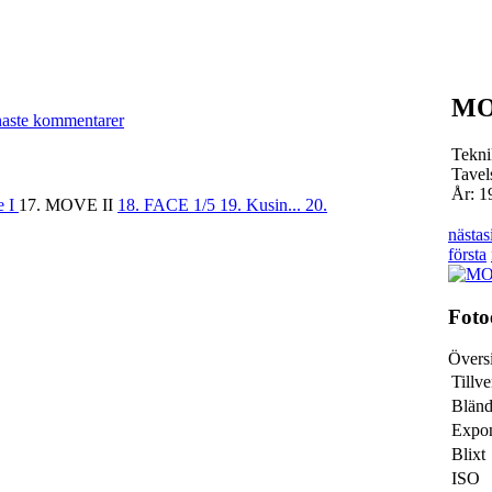
MO
naste kommentarer
Tekni
Tavel
År: 1
e I
17. MOVE II
18. FACE 1/5
19. Kusin...
20.
nästa
s
första
Foto
Övers
Tillv
Bländ
Expon
Blixt
ISO