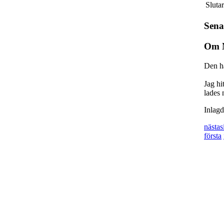
Sluta
Sena
Om 
Den hä
Jag hi
lades 
Inlag
nästa
s
första