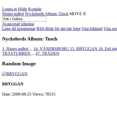
Logga in
Hjälp
Kontakt
Nisses galleri
Nyckelords Album: Tusch
MOVE II
Avancerad sökning
Lägg till kommentar
RSS-flöde för det här fotot
Visa bildspel
Visa se
Nyckelords Album: Tusch
1. Nisses galleri
...
14. VÄNERSBORG
15. BRYGGAN
16. EnLinj
TRÄSTUBBEN
...
47. TRÄDEN
Random Image
BRYGGAN
Date: 2009-08-25
Views: 78515