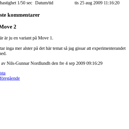
rhastighet
1/50 sec
Datum/tid
tis 25 aug 2009 11:16:20
ste kommentarer
Move 2
r är ju en variant på Move 1.
ttar inga mer alster på det här temat så jag gissar att experimenterandet
ned.
d av Nils-Gunnar Nordlundh den fre 4 sep 2009 09:16:29
ista
föregående