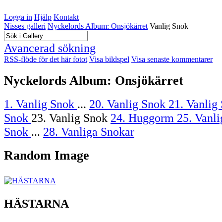
Logga in
Hjälp
Kontakt
Nisses galleri
Nyckelords Album: Onsjökärret
Vanlig Snok
Avancerad sökning
RSS-flöde för det här fotot
Visa bildspel
Visa senaste kommentarer
Nyckelords Album: Onsjökärret
1. Vanlig Snok
...
20. Vanlig Snok
21. Vanlig
Snok
23. Vanlig Snok
24. Huggorm
25. Vanl
Snok
...
28. Vanliga Snokar
Random Image
HÄSTARNA