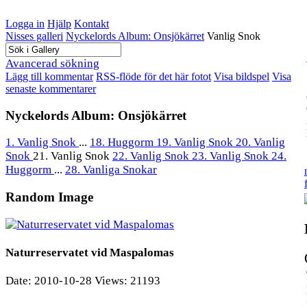
Logga in
Hjälp
Kontakt
Nisses galleri
Nyckelords Album: Onsjökärret
Vanlig Snok
Avancerad sökning
Lägg till kommentar
RSS-flöde för det här fotot
Visa bildspel
Visa
senaste kommentarer
Nyckelords Album: Onsjökärret
1. Vanlig Snok
...
18. Huggorm
19. Vanlig Snok
20. Vanlig
Snok
21. Vanlig Snok
22. Vanlig Snok
23. Vanlig Snok
24.
Huggorm
...
28. Vanliga Snokar
Random Image
Naturreservatet vid Maspalomas
Date: 2010-10-28
Views: 21193