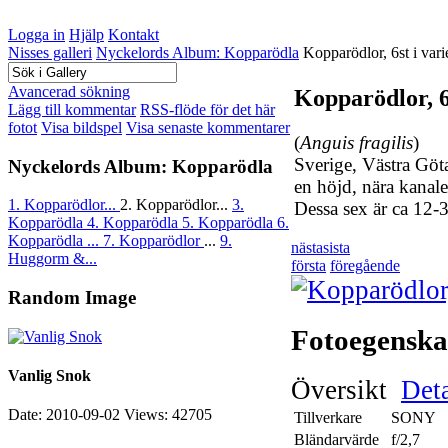
Logga in
Hjälp
Kontakt
Nisses galleri
Nyckelords Album: Kopparödla
Kopparödlor, 6st i vari
Avancerad sökning
Kopparödlor, 6
Lägg till kommentar
RSS-flöde för det här
fotot
Visa bildspel
Visa senaste kommentarer
(
Anguis fragilis
)
Sverige, Västra Göt
Nyckelords Album: Kopparödla
en höjd, nära kanale
1. Kopparödlor...
2. Kopparödlor...
3.
Dessa sex är ca 12-
Kopparödla
4. Kopparödla
5. Kopparödla
6.
Kopparödla ...
7. Kopparödlor
...
9.
nästa
sista
Huggorm &...
första
föregående
Random Image
Fotoegenska
Vanlig Snok
Översikt
Deta
Date: 2010-09-02
Views: 42705
Tillverkare
SONY
Bländarvärde
f/2,7