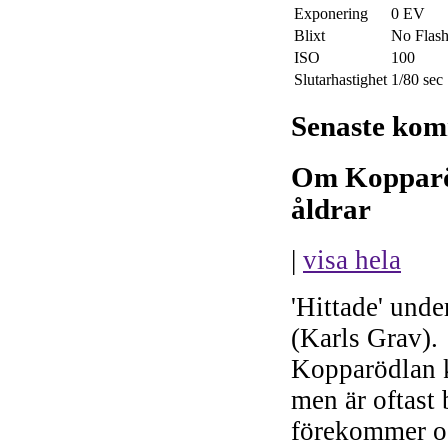
Exponering
0 EV
Blixt
No Flas
ISO
100
Slutarhastighet
1/80 sec
Senaste ko
Om Kopparö
åldrar
|
visa hela
'Hittade' unde
(Karls Grav).
Kopparödlan k
men är oftast
förekommer o