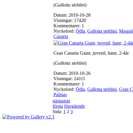
(
Gallotia stehlini
)
Datum: 2010-10-28
Visningar: 17428
Kommentarer: 1
Nyckelord:
Ödla
,
Gallotia stehlini
,
Maspa
Canaria
Gran Canaria Giant, juvenil, hane, 2-4år
(
Gallotia stehlini
)
Datum: 2010-10-26
Visningar: 24111
Kommentarer: 1
Nyckelord:
Ödla
,
Gallotia stehlini
,
Gran C
Palmas
nästa
sista
första
föregående
Sida:
1
2
3