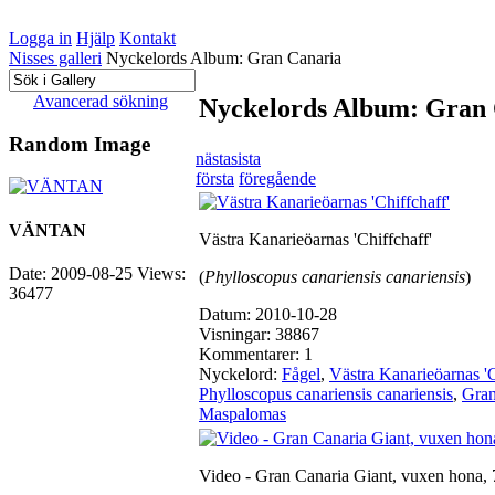
Logga in
Hjälp
Kontakt
Nisses galleri
Nyckelords Album: Gran Canaria
Avancerad sökning
Nyckelords Album: Gran
Random Image
nästa
sista
första
föregående
VÄNTAN
Västra Kanarieöarnas 'Chiffchaff'
Date: 2009-08-25
Views:
(
Phylloscopus canariensis canariensis
)
36477
Datum: 2010-10-28
Visningar: 38867
Kommentarer: 1
Nyckelord:
Fågel
,
Västra Kanarieöarnas 'C
Phylloscopus canariensis canariensis
,
Gran
Maspalomas
Video - Gran Canaria Giant, vuxen hona, 