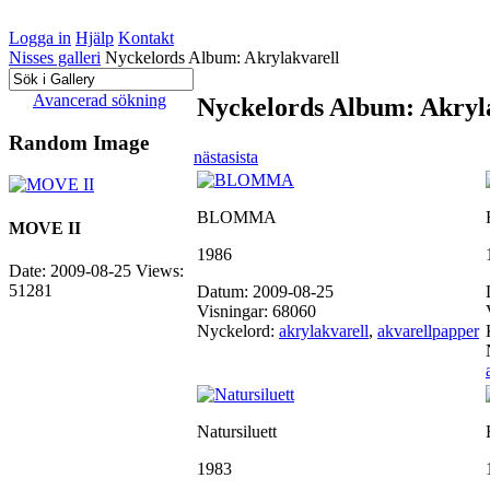
Logga in
Hjälp
Kontakt
Nisses galleri
Nyckelords Album: Akrylakvarell
Avancerad sökning
Nyckelords Album: Akryl
Random Image
nästa
sista
BLOMMA
MOVE II
1986
Date: 2009-08-25
Views:
51281
Datum: 2009-08-25
Visningar: 68060
Nyckelord:
akrylakvarell
,
akvarellpapper
Natursiluett
1983