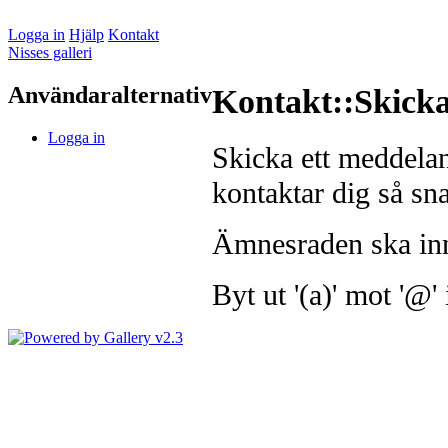
Logga in
Hjälp
Kontakt
Nisses galleri
Användaralternativ
Kontakt::Skicka 
Logga in
Skicka ett meddelan
kontaktar dig så sna
Ämnesraden ska inne
Byt ut '(a)' mot '@'