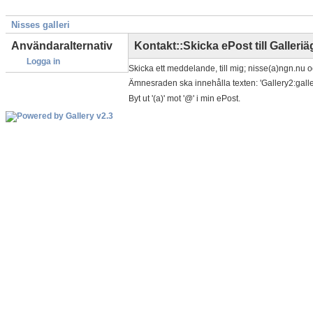
Nisses galleri
Användaralternativ
Kontakt::Skicka ePost till Galleri
Logga in
Skicka ett meddelande, till mig; nisse(a)ngn.nu oc
Ämnesraden ska innehålla texten: 'Gallery2:galle
Byt ut '(a)' mot '@' i min ePost.