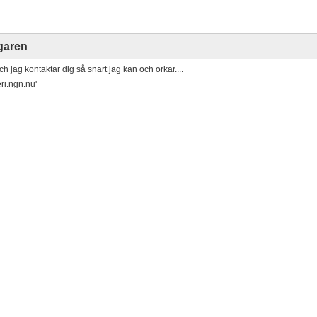
ägaren
h jag kontaktar dig så snart jag kan och orkar....
ri.ngn.nu'