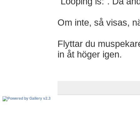
"Looping is:". Då änd
Om inte, så visas, nä
Flyttar du muspekaren
in åt höger igen.