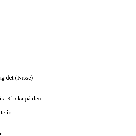
ag det (Nisse)
is. Klicka på den.
te in'.
r.