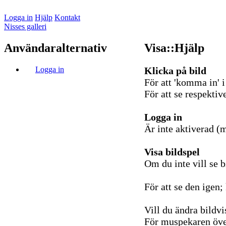
Logga in
Hjälp
Kontakt
Nisses galleri
Användaralternativ
Visa::Hjälp
Logga in
Klicka på bild
För att 'komma in' i
För att se respektive
Logga in
Är inte aktiverad (
Visa bildspel
Om du inte vill se b
För att se den igen; 
Vill du ändra bildv
För muspekaren över 