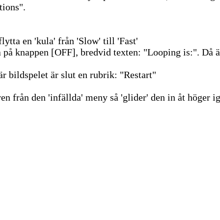
tions".
tta en 'kula' från 'Slow' till 'Fast'
 på knappen [OFF], bredvid texten: "Looping is:". Då ä
är bildspelet är slut en rubrik: "Restart"
n från den 'infällda' meny så 'glider' den in åt höger i