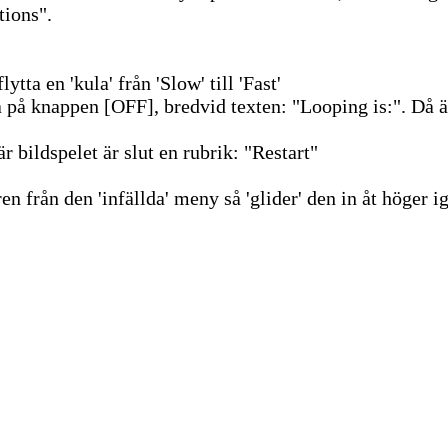
tions".
tta en 'kula' från 'Slow' till 'Fast'
 på knappen [OFF], bredvid texten: "Looping is:". Då ä
är bildspelet är slut en rubrik: "Restart"
n från den 'infällda' meny så 'glider' den in åt höger i