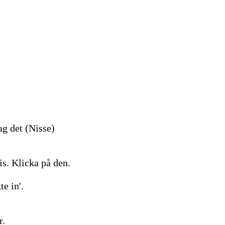
ag det (Nisse)
is. Klicka på den.
te in'.
r.