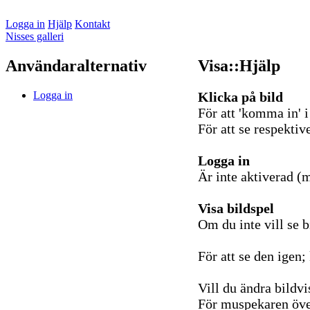
Logga in
Hjälp
Kontakt
Nisses galleri
Användaralternativ
Visa::Hjälp
Logga in
Klicka på bild
För att 'komma in' i
För att se respektive
Logga in
Är inte aktiverad (
Visa bildspel
Om du inte vill se b
För att se den igen; 
Vill du ändra bildv
För muspekaren över 