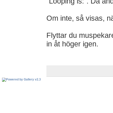
"Looping is:". Då änd
Om inte, så visas, nä
Flyttar du muspekaren
in åt höger igen.