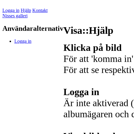
Logga in
Hjälp
Kontakt
Nisses galleri
Användaralternativ
Visa::Hjälp
Logga in
Klicka på bild
För att 'komma in'
För att se respekti
Logga in
Är inte aktiverad 
albumägaren och de