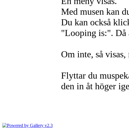
En meny visas.
Med musen kan du fl
Du kan också klic
"Looping is:". Då 
Om inte, så visas, 
Flyttar du muspeka
den in åt höger ig