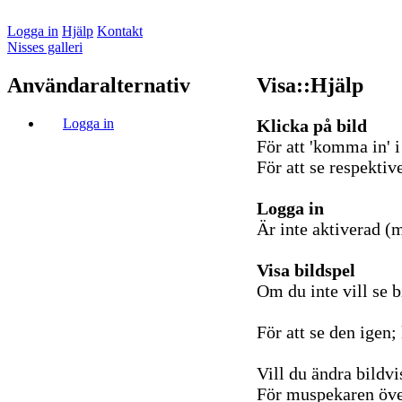
Logga in
Hjälp
Kontakt
Nisses galleri
Användaralternativ
Visa::Hjälp
Logga in
Klicka på bild
För att 'komma in' i
För att se respektive
Logga in
Är inte aktiverad (
Visa bildspel
Om du inte vill se b
För att se den igen; 
Vill du ändra bildv
För muspekaren över 