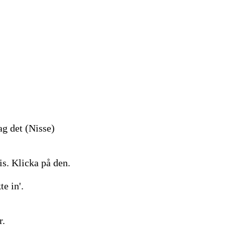
ag det (Nisse)
is. Klicka på den.
te in'.
r.