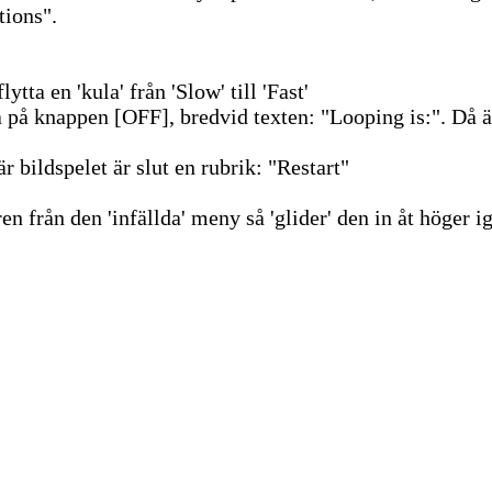
tions".
tta en 'kula' från 'Slow' till 'Fast'
 på knappen [OFF], bredvid texten: "Looping is:". Då ä
är bildspelet är slut en rubrik: "Restart"
n från den 'infällda' meny så 'glider' den in åt höger i