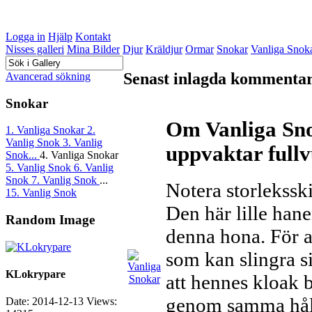
Logga in
Hjälp
Kontakt
Nisses galleri
Mina Bilder
Djur
Kräldjur
Ormar
Snokar
Vanliga Snok
Senast inlagda kommenta
Avancerad sökning
Snokar
Om Vanliga Sno
1. Vanliga Snokar
2.
Vanlig Snok
3. Vanlig
uppvaktar full
Snok...
4. Vanliga Snokar
5. Vanlig Snok
6. Vanlig
Snok
7. Vanlig Snok
...
Notera storlekssk
15. Vanlig Snok
Den här lille hane
Random Image
denna hona. För at
som kan slingra si
KLokrypare
att hennes kloak b
genom samma hål
Date: 2014-12-13
Views: