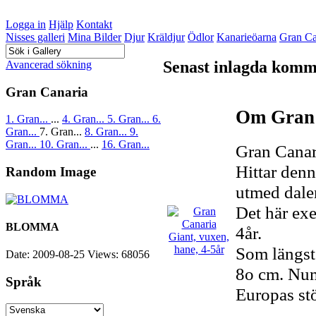
Logga in
Hjälp
Kontakt
Nisses galleri
Mina Bilder
Djur
Kräldjur
Ödlor
Kanarieöarna
Gran Ca
Senast inlagda komm
Avancerad sökning
Gran Canaria
Om Gran 
1. Gran...
...
4. Gran...
5. Gran...
6.
Gran...
7. Gran...
8. Gran...
9.
Gran...
10. Gran...
...
16. Gran...
Gran Canar
Hittar denn
Random Image
utmed dalen
Det här ex
BLOMMA
4år.
Som längst 
Date: 2009-08-25
Views: 68056
8o cm. Num
Språk
Europas stö