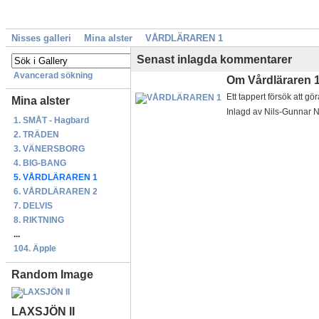
Nisses galleri
Mina alster
VÅRDLÄRAREN 1
Senast inlagda kommentarer
Avancerad sökning
Om Vårdläraren 
Ett tappert försök att gö
Mina alster
Inlagd av Nils-Gunnar 
1. SMÅT - Hagbard
2. TRÄDEN
3. VÄNERSBORG
4. BIG-BANG
5. VÅRDLÄRAREN 1
6. VÅRDLÄRAREN 2
7. DELVIS
8. RIKTNING
...
104. Äpple
Random Image
LAXSJÖN II