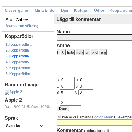
Nisses galleri
Mina Bilder
Djur
Kräldjur
Ödlor
Kopparödlo
Lägg till kommentar
Avancerad sökning
Namn
Kopparödlor
1. Kopparödla ...
Ämne
2. Kopparödla
3. Kopparödla
4. Kopparödla
5. Kopparödlor...
6. Kopparödlor...
R
H
Random Image
G
S
B
V
Äpple 2
#
Date: 2009-08-25
Views: 92208
Du kan också använda
color namn
till exempel
Språk
Kommentar
(obligatoriskt)