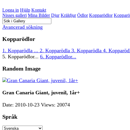
Logga in
Hjälp
Kontakt
Nisses galleri
Mina Bilder
Djur
Kräldjur
Ödlor
Kopparödlor
Kopparödl
Avancerad sökning
Kopparödlor
1. Kopparödla ...
2. Kopparödla
3. Kopparödla
4. Kopparöd
5. Kopparödlor...
6. Kopparödlor...
Random Image
Gran Canaria Giant, juvenil, 1år+
Date: 2010-10-23
Views: 20074
Språk