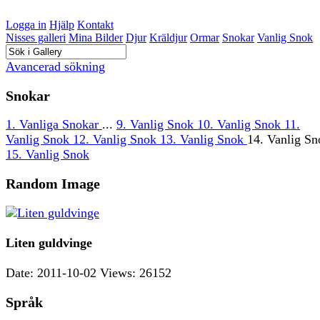
Logga in
Hjälp
Kontakt
Nisses galleri
Mina Bilder
Djur
Kräldjur
Ormar
Snokar
Vanlig Snok
Avancerad sökning
Snokar
1. Vanliga Snokar
...
9. Vanlig Snok
10. Vanlig Snok
11.
Vanlig Snok
12. Vanlig Snok
13. Vanlig Snok
14. Vanlig Sn
15. Vanlig Snok
Random Image
Liten guldvinge
Date: 2011-10-02
Views: 26152
Språk